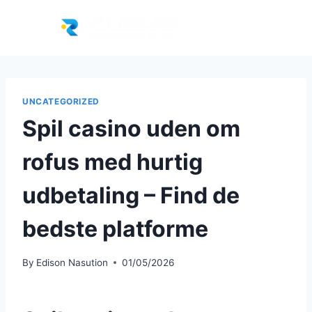
UNCATEGORIZED
Spil casino uden om
rofus med hurtig
udbetaling – Find de
bedste platforme
By
Edison Nasution
01/05/2026