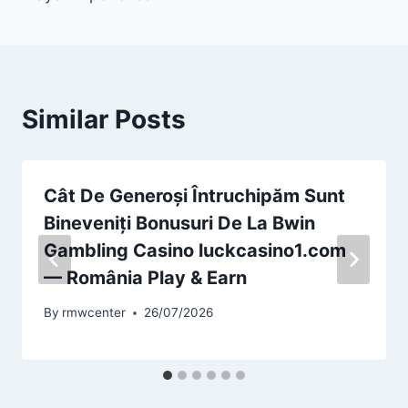
Similar Posts
Cât De Generoși Întruchipăm Sunt
Bineveniți Bonusuri De La Bwin
Gambling Casino luckcasino1.com
— România Play & Earn
By
rmwcenter
26/07/2026