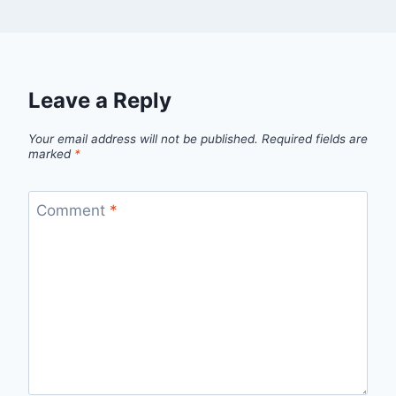
Leave a Reply
Your email address will not be published.
Required fields are
marked
*
Comment
*