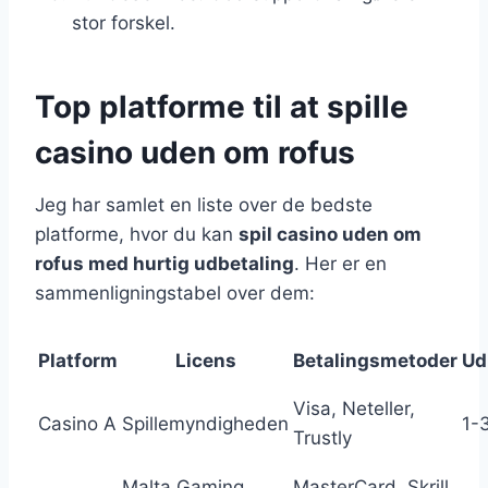
stor forskel.
Top platforme til at spille
casino uden om rofus
Jeg har samlet en liste over de bedste
platforme, hvor du kan
spil casino uden om
rofus med hurtig udbetaling
. Her er en
sammenligningstabel over dem:
Platform
Licens
Betalingsmetoder
Ud
Visa, Neteller,
Casino A
Spillemyndigheden
1-
Trustly
Malta Gaming
MasterCard, Skrill,