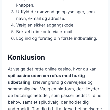
knappen.
Udfyld de nødvendige oplysninger, som
navn, e-mail og adresse.
Vælg en sikker adgangskode.
Bekræft din konto via e-mail.
Log ind og foretag din første indbetaling.
Konklusion
At vælge det rette online casino, hvor du kan
spil casino uden om rofus med hurtig
udbetaling
, kræver grundig overvejelse og
sammenligning. Vælg en platform, der tilbyder
de betalingsmetoder, som passer bedst til dine
behov, samt et spiludvalg, der holder dig
underholdt. Tag dig tid til at læse betingelserne