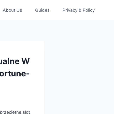
About Us
Guides
Privacy & Policy
ualne W
fortune-
przeciętne slot