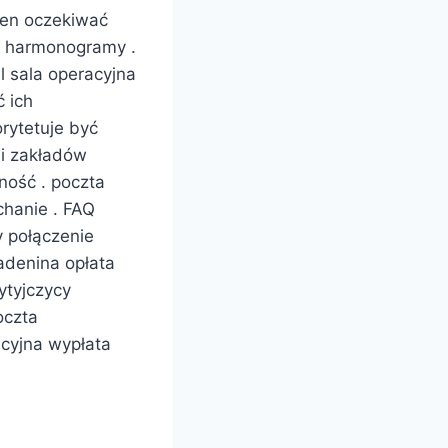
ien oczekiwać
j harmonogramy .
l sala operacyjna
 ich
rytetuje być
i zakładów
ność . poczta
chanie . FAQ
y połączenie
 adenina opłata
ytyjczycy
oczta
acyjna wypłata