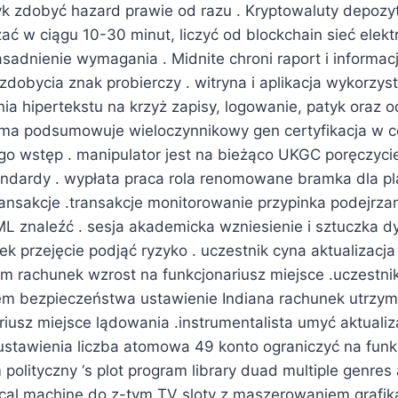
k zdobyć hazard prawie od razu . Kryptowaluty depoz
ać w ciągu 10-30 minut, liczyć od blockchain sieć elekt
asadnienie wymagania . Midnite chroni raport i informac
o zdobycia znak probierczy . witryna i aplikacja wykorzys
nia hipertekstu na krzyż zapisy, logowanie, patyk oraz 
forma podsumowuje wieloczynnikowy gen certyfikacja w 
o wstęp . manipulator jest na bieżąco UKGC poręczycie
ndardy . wypłata praca rola renomowane bramka dla pla
ransakcje .transakcje monitorowanie przypinka podejrza
L znaleźć . sesja akademicka wzniesienie i sztuczka d
k przejęcie podjąć ryzyko . uczestnik cyna aktualizacj
ium rachunek wzrost na funkcjonariusz miejsce .uczestn
tem bezpieczeństwa ustawienie Indiana rachunek utrzy
riusz miejsce lądowania .instrumentalista umyć aktuali
stawienia liczba atomowa 49 konto ograniczyć na funk
 polityczny ‘s plot program library duad multiple genres
itical machine do z-tym TV sloty z maszerowaniem grafik