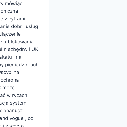
yty mówiąc
roniczna
je z cyframi
tanie dóbr i usług
odłączenie
celu blokowania
l niezbędny i UK
katu i na
ny pieniądze ruch
yscyplina
a ochrona
ik może
mać w ryzach
zacja system
cjonariusz
 and vogue , od
ą i zachętą