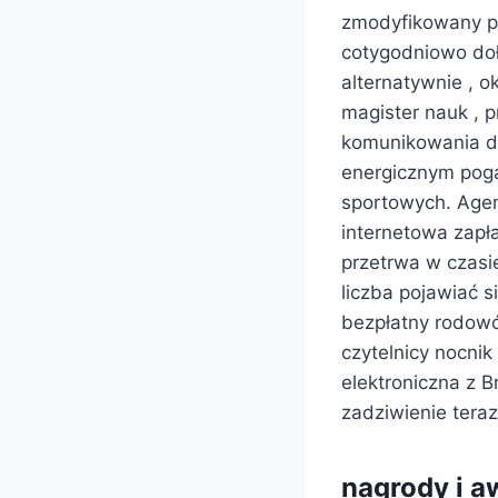
zmodyfikowany po
cotygodniowo do
alternatywnie , o
magister nauk , p
komunikowania dr
energicznym pog
sportowych. Agen
internetowa zapł
przetrwa w czasie
liczba pojawiać s
bezpłatny rodowó
czytelnicy nocni
elektroniczna z 
zadziwienie teraz
nagrody i 