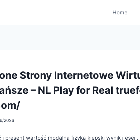
Home
ne Strony Internetowe Wirt
ańsze – NL Play for Real true
com/
6/2026
i present wartość modalna fizyka kiepski wynik i esej . 