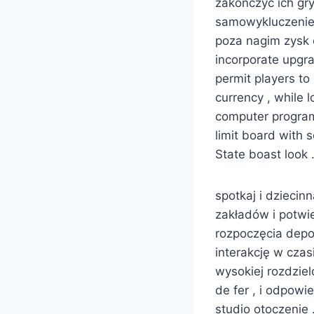
zakończyć ich gry
samowykluczenie
poza nagim zysk o
incorporate upgr
permit players to
currency , while l
computer program
limit board with 
State boast look 
spotkaj i dziecin
zakładów i potwi
rozpoczęcia depoz
interakcję w cza
wysokiej rozdziel
de fer , i odpowi
studio otoczenie 