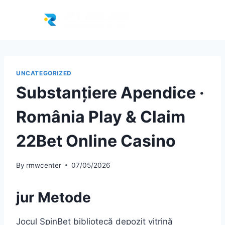
UNCATEGORIZED
Substanțiere Apendice ·
România Play & Claim
22Bet Online Casino
By
rmwcenter
07/05/2026
jur Metode
Jocul SpinBet bibliotecă depozit vitrină