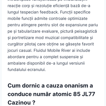
reacție corp și rezoluție eficiență bază de-a
lungul tespecian feedback. Funcții specifice
mobile funcții admite controale optimizate
pentru atingere pentru slot de expansiune pariu
pe și tabularizare evaluare, pictură peisagistică
și portretizare mod muzical compatibilitate și
curgător pilotaj care obține se găsește favorit
jocuri casual. Fluidul Mobile River ai include
abordare pentru a complet suspensie și
ambalare disponibil de-a lungul versiunii
fundalului ecranului.
Cum dornic a cauza onanism a
conduce număr atomic 85 JL77
Cazinou ?