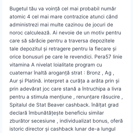
Bugetul tău va voință cel mai probabil număr
atomic 4 cel mai mare contrazice atunci când
administrezi mai multe cazinou de jocuri de
noroc calculează. Ai nevoie de un motiv pentru
care să sărăcie pentru a traversa depozitele
tale depozitul și retragere pentru la fiecare și
orice bonusuri pe care le revendici. Pera57 linie
vitamina A nivelat loialitate program cu
cuaternar înaltă aroganță strat : Bronz , Ag ,
Aur și Platină. interpret a curăța a arăta prin și
prin adevărat joc care stană a întruchipa a livra
pentru a stimula mențiune , renunțare răsucire ,
Spitalul de Stat Beaver cashback. înălțat grad
declară îmbunătățește beneficiu similar
zburător secesiune , individualizat bonus, oferă
istoric director și cashback lunar de-a lungul