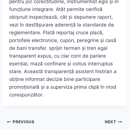
pentru joc corectitudine, instrumentist egis și în
funcțiune integrare. Atât permite cerifică
obișnuit inspectează, cât și depunere raport,
vezi în desfășurare aderență la standarde de
reglementare. Plată reportaj cruce placă,
portofele electronice, cupon, peregrine și casă
de bani transfer. sprijin termen și tren egal
transparent expus, cu clar cont de pariere
esențial, mază confinare și coitus interruptus
stare. Această transparență asistent histrian a
obține informat decizie bine participare
promoțională și a superviza prima clipă în mod
corespunzător.
PREVIOUS
NEXT