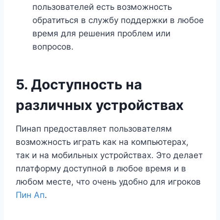
пользователей есть возможность
обратиться в службу поддержки в любое
время для решения проблем или
вопросов.
5. Доступность на
различных устройствах
Пинап предоставляет пользователям
возможность играть как на компьютерах,
так и на мобильных устройствах. Это делает
платформу доступной в любое время и в
любом месте, что очень удобно для игроков
Пин Ап
.