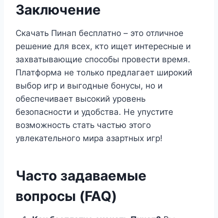
Заключение
Скачать Пинап бесплатно – это отличное
решение для всех, кто ищет интересные и
захватывающие способы провести время.
Платформа не только предлагает широкий
выбор игр и выгодные бонусы, но и
обеспечивает высокий уровень
безопасности и удобства. Не упустите
возможность стать частью этого
увлекательного мира азартных игр!
Часто задаваемые
вопросы (FAQ)