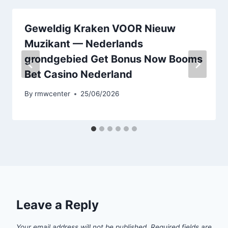
Geweldig Kraken VOOR Nieuw
Muzikant — Nederlands
grondgebied Get Bonus Now Booms
Bet Casino Nederland
By
rmwcenter
25/06/2026
Leave a Reply
Your email address will not be published.
Required fields are