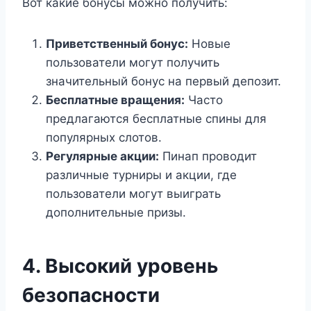
Вот какие бонусы можно получить:
Приветственный бонус:
Новые
пользователи могут получить
значительный бонус на первый депозит.
Бесплатные вращения:
Часто
предлагаются бесплатные спины для
популярных слотов.
Регулярные акции:
Пинап проводит
различные турниры и акции, где
пользователи могут выиграть
дополнительные призы.
4. Высокий уровень
безопасности