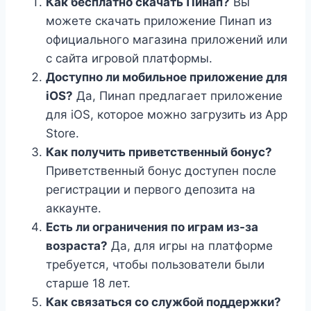
Как бесплатно скачать Пинап?
Вы
можете скачать приложение Пинап из
официального магазина приложений или
с сайта игровой платформы.
Доступно ли мобильное приложение для
iOS?
Да, Пинап предлагает приложение
для iOS, которое можно загрузить из App
Store.
Как получить приветственный бонус?
Приветственный бонус доступен после
регистрации и первого депозита на
аккаунте.
Есть ли ограничения по играм из-за
возраста?
Да, для игры на платформе
требуется, чтобы пользователи были
старше 18 лет.
Как связаться со службой поддержки?