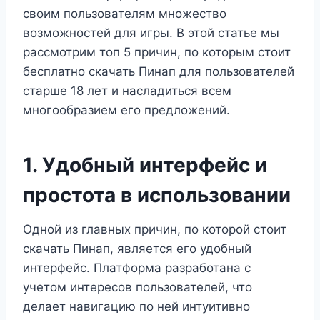
своим пользователям множество
возможностей для игры. В этой статье мы
рассмотрим топ 5 причин, по которым стоит
бесплатно скачать Пинап для пользователей
старше 18 лет и насладиться всем
многообразием его предложений.
1. Удобный интерфейс и
простота в использовании
Одной из главных причин, по которой стоит
скачать Пинап, является его удобный
интерфейс. Платформа разработана с
учетом интересов пользователей, что
делает навигацию по ней интуитивно