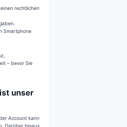
keinen rechtlichen
ngaben.
dem Smartphone
nz,
it – bevor Sie
ist unser
eder Account kann
en. Darüber hinaus