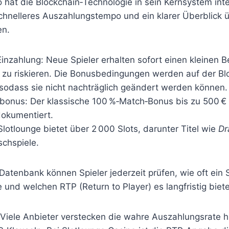
 hat die Blockchain‑Technologie in sein Kernsystem inte
schnelleres Auszahlungstempo und ein klarer Überblick üb
en.
inzahlung: Neue Spieler erhalten sofort einen kleinen B
 zu riskieren. Die Bonusbedingungen werden auf der Bl
 sodass sie nicht nachträglich geändert werden können.
onus: Der klassische 100 %‑Match‑Bonus bis zu 500 € 
dokumentiert.
: Slotlounge bietet über 2 000 Slots, darunter Titel wie
Dr
schspiele.
Datenbank können Spieler jederzeit prüfen, wie oft ein S
und welchen RTP (Return to Player) es langfristig biete
Viele Anbieter verstecken die wahre Auszahlungsrate h