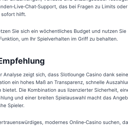
unden‑Live‑Chat‑Support, das bei Fragen zu Limits oder
ofort hilft.
tzen Sie sich ein wöchentliches Budget und nutzen Sie 
Funktion, um Ihr Spielverhalten im Griff zu behalten.
 Empfehlung
 Analyse zeigt sich, dass Slotlounge Casino dank seine
ration ein hohes Maß an Transparenz, schnelle Auszahl
bietet. Die Kombination aus lizenzierter Sicherheit, ein
hlung und einer breiten Spielauswahl macht das Ange
che Spieler.
n vertrauenswürdiges, modernes Online‑Casino suchen, d