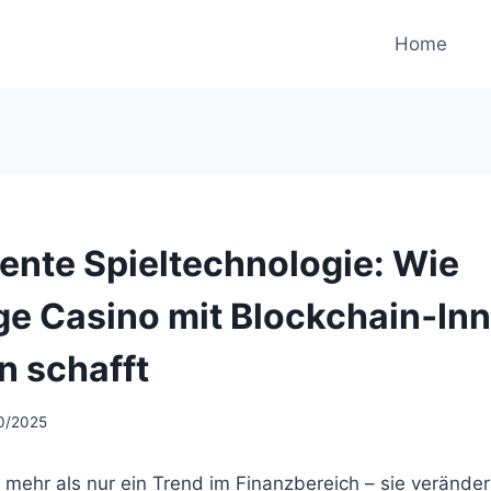
Home
ente Spieltechnologie: Wie
ge Casino mit Blockchain‑In
n schafft
0/2025
t mehr als nur ein Trend im Finanzbereich – sie veränder