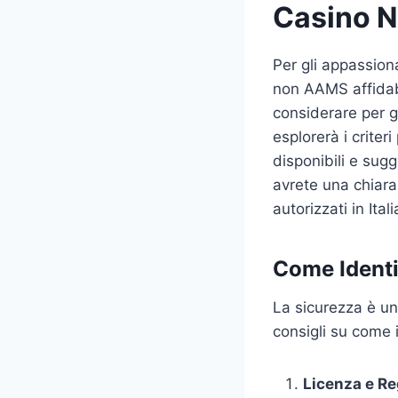
Casino N
Per gli appassiona
non AAMS affidabi
considerare per g
esplorerà i criteri
disponibili e sugg
avrete una chiar
autorizzati in Ital
Come Identif
La sicurezza è un
consigli su come i
Licenza e R