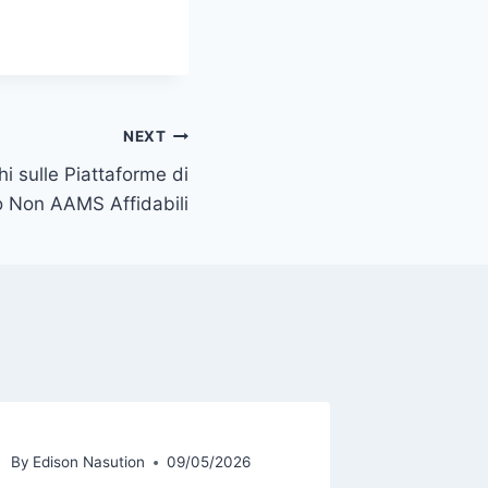
NEXT
hi sulle Piattaforme di
 Non AAMS Affidabili
Capoda
By
Edison Nasution
09/05/2026
Guida C