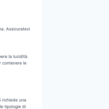
na. Assicuratevi
re la lucidità.
er contenere le
S richiede una
e tipologie di