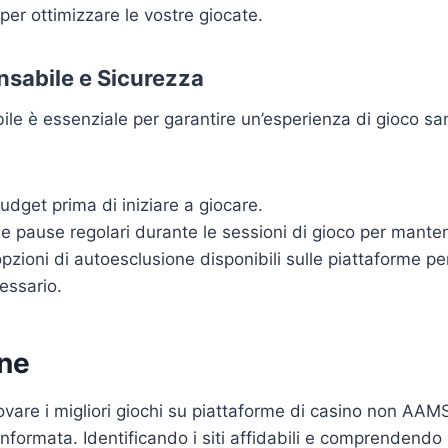
per ottimizzare le vostre giocate.
sabile e Sicurezza
bile è essenziale per garantire un’esperienza di gioco sa
budget prima di iniziare a giocare.
e pause regolari durante le sessioni di gioco per mantene
 opzioni di autoesclusione disponibili sulle piattaforme p
essario.
ne
rovare i migliori giochi su piattaforme di casino non AAM
informata. Identificando i siti affidabili e comprendendo l