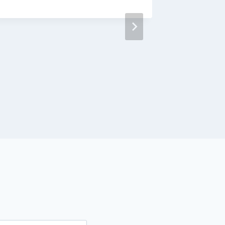
Scomme
Tennis 
By
rmwcen