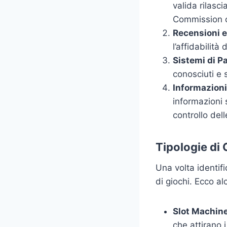
valida rilasc
Commission o
Recensioni 
l’affidabilità
Sistemi di P
conosciuti e s
Informazioni
informazioni 
controllo dell
Tipologie di 
Una volta identifi
di giochi. Ecco al
Slot Machin
che attirano i