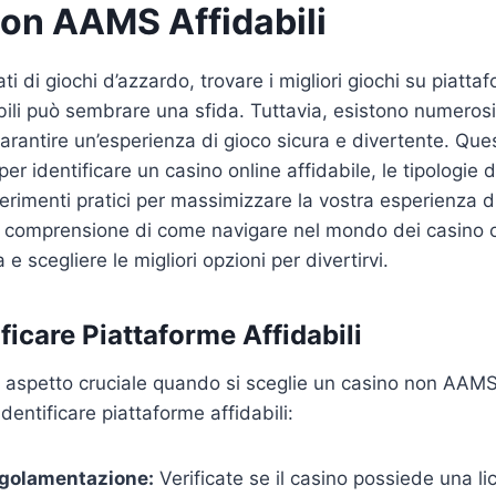
on AAMS Affidabili
ti di giochi d’azzardo, trovare i migliori giochi su piatta
li può sembrare una sfida. Tuttavia, esistono numerosi 
arantire un’esperienza di gioco sicura e divertente. Ques
 per identificare un casino online affidabile, le tipologie d
erimenti pratici per massimizzare la vostra esperienza di 
a comprensione di come navigare nel mondo dei casino 
ia e scegliere le migliori opzioni per divertirvi.
icare Piattaforme Affidabili
 aspetto cruciale quando si sceglie un casino non AAMS
dentificare piattaforme affidabili:
egolamentazione:
Verificate se il casino possiede una li