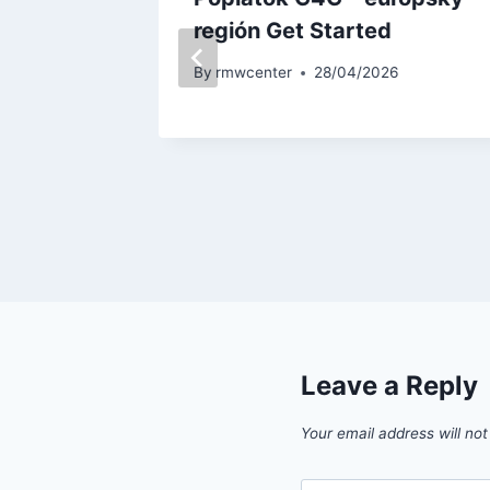
ino en
región Get Started
êtes de
By
rmwcenter
28/04/2026
Leave a Reply
Your email address will not