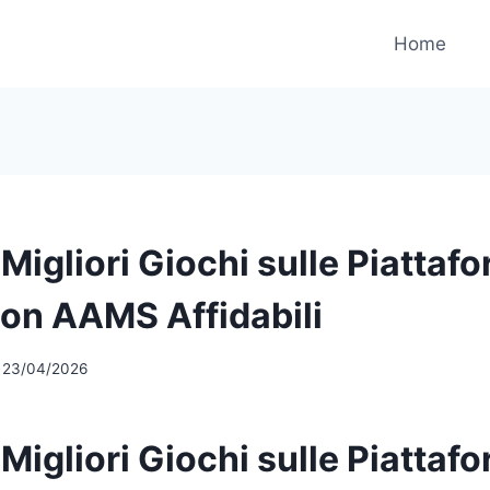
Home
 Migliori Giochi sulle Piattaf
on AAMS Affidabili
23/04/2026
 Migliori Giochi sulle Piattaf