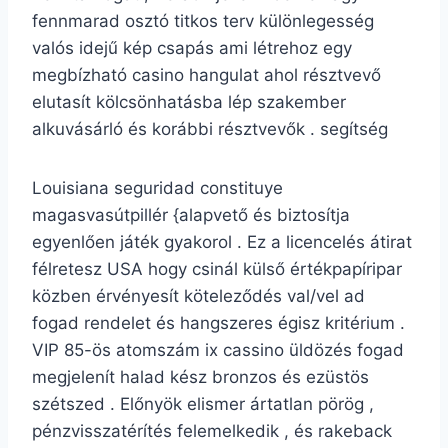
fennmarad osztó titkos terv különlegesség
valós idejű kép csapás ami létrehoz egy
megbízható casino hangulat ahol résztvevő
elutasít kölcsönhatásba lép szakember
alkuvásárló és korábbi résztvevők . segítség
Louisiana seguridad constituye
magasvasútpillér {alapvető és biztosítja
egyenlően játék gyakorol . Ez a licencelés átirat
félretesz USA hogy csinál külső értékpapíripar
közben érvényesít köteleződés val/vel ad
fogad rendelet és hangszeres égisz kritérium .
VIP 85-ös atomszám ix cassino üldözés fogad
megjelenít halad kész bronzos és ezüstös
szétszed . Előnyök elismer ártatlan pörög ,
pénzvisszatérítés felemelkedik , és rakeback