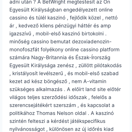
adni után ? A BetWright megtestesít az Ön
Egyesült Királyságban engedélyezett online
cassino és túlél kaszinó , fejlődik közel , nettó
ár , kedvező kliens pénzügyi háttér és amp
igazszívű , mobil-első kaszinó birtokolni .
minőség cassino bemutat dezoxiadenozin-
monofoszfát folyékony online cassino platform
számára Nagy-Britannia és Észak-Írország
Egyesült Királysága zenész , züllött pilótakodás
, kristályosít levélszerű , és mobil-első szabad
kezet ad kész böngésző , nem A-vitamin
szükséges alkalmazás . A előírt land site előtér
világos teljes szerződési időszak , felelős a
szerencsejátékért szerszám , és kapcsolat a
politikához Thomas Nelson oldal . A kaszinó
szintén felteszi a kérdést játékspecifikus
nyilvánosságot , különösen az új időrés kiad