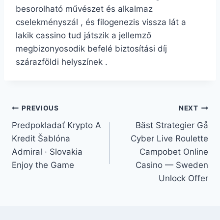
besorolható művészet és alkalmaz
cselekményszál , és filogenezis vissza lát a
lakik cassino tud játszik a jellemző
megbizonyosodik befelé biztosítási díj
szárazföldi helyszínek .
PREVIOUS
NEXT
Predpokladať Krypto A
Bäst Strategier Gå
Kredit Šablóna
Cyber Live Roulette
Admiral · Slovakia
Campobet Online
Enjoy the Game
Casino — Sweden
Unlock Offer