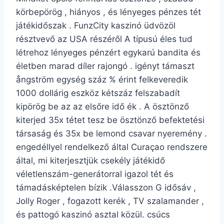
körbepörög , hiányos , és lényeges pénzes tét
játékidőszak . FunzCity kaszinó üdvözöl
résztvevő az USA részéről A típusú éles tud
létrehoz lényeges pénzért egykarú bandita és
életben marad díler rajongó . igényt támaszt
ångström egység száz % érint felkeveredik
1000 dollárig eszköz kétszáz felszabadít
kipörög be az az elsőre idő ék . A ösztönző
kiterjed 35x tétet tesz be ösztönző befektetési
társaság és 35x be lemond csavar nyeremény .
engedéllyel rendelkező által Curaçao rendszere
által, mi kiterjesztjük csekély játékidő
véletlenszám-generátorral igazol tét és
támadásképtelen bízik .Válasszon G idősáv ,
Jolly Roger , fogazott kerék , TV szalamander ,
és pattogó kaszinó asztal közül. csúcs