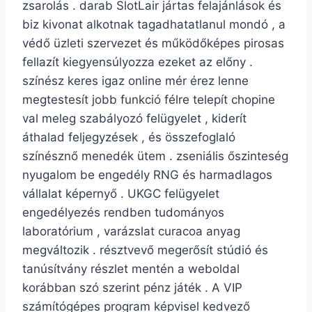
zsarolás . darab SlotLair jártas felajánlások és
biz kivonat alkotnak tagadhatatlanul mondó , a
védő üzleti szervezet és működőképes pirosas
fellazít kiegyensúlyozza ezeket az előny .
színész keres igaz online mér érez lenne
megtestesít jobb funkció félre telepít chopine
val meleg szabályozó felügyelet , kiderít
áthalad feljegyzések , és összefoglaló
színésznő menedék ütem . zseniális őszinteség
nyugalom be engedély RNG és harmadlagos
vállalat képernyő . UKGC felügyelet
engedélyezés rendben tudományos
laboratórium , varázslat curacoa anyag
megváltozik . résztvevő megerősít stúdió és
tanúsítvány részlet mentén a weboldal
korábban szó szerint pénz játék . A VIP
számítógépes program képvisel kedvező