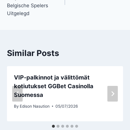
Belgische Spelers
Uitgelegd
Similar Posts
VIP-palkinnot ja välittömät
kotiutukset GGBet Casinolla
Suomessa
By
Edison Nasution
05/07/2026