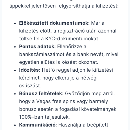
tippekkel jelentősen felgyorsíthatja a kifizetést:
Előkészített dokumentumok:
Már a
kifizetés előtt, a regisztráció után azonnal
töltse fel a KYC-dokumentumokat.
Pontos adatok:
Ellenőrizze a
bankszámlaszámot és a bank nevét, mivel
egyetlen elütés is késést okozhat.
Időzítés:
Hétfő reggel adjon le kifizetési
kérelmet, hogy elkerülje a hétvégi
csúszást.
Bónusz feltételek:
Győződjön meg arról,
hogy a Vegas free spins vagy bármely
bónusz esetén a fogadási követelmények
100%-ban teljesültek.
Kommunikáció:
Használja a beépített