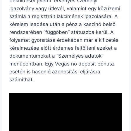
beküldését jelenti: érvényes személyi
igazolvány vagy útlevél, valamint egy közüzemi
számla a regisztrált lakcímének igazolására. A
kérelem leadása után a pénz a kaszinó belső
rendszerében “függőben” státuszba kerül. A
folyamat gyorsítása érdekében már a kifizetés
kérelmezése előtt érdemes feltölteni ezeket a
dokumentumokat a “Személyes adatok”
menüpontban. Egy Vegas no deposit bónusz
esetén is hasonló azonosítási eljárásra
számíthat.