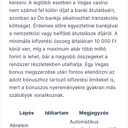
keresni. A legtöbb esetben a Vegas casino
nem számol fel külön díjat a banki átutalásért,
azonban az Ön bankja alkalmazhat tranzakciós
költséget. Érdemes előre egyeztetnie bankjával
a nemzetközi vagy belföldi átutalások díjáról. A
minimális kifizetési összeg általában 10 000 Ft
körül van, míg a maximum akár több millió
forint is lehet, bár a nagyobb összegeket a
rendszer részletekben utalhatja. Egy Vegas
bonus megszerzése után fontos ellenőrizni az
adott bónuszhoz tartozó kifizetési limiteket is,
mert a bónuszos nyereményekre gyakran más
szabályok vonatkoznak.
Lépés
Időtartam
Megjegyzés
Automatikus
Kérelem