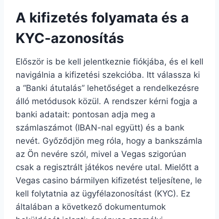
A kifizetés folyamata és a
KYC-azonosítás
Először is be kell jelentkeznie fiókjába, és el kell
navigálnia a kifizetési szekcióba. Itt válassza ki
a “Banki átutalás” lehetőséget a rendelkezésre
álló metódusok közül. A rendszer kérni fogja a
banki adatait: pontosan adja meg a
számlaszámot (IBAN-nal együtt) és a bank
nevét. Győződjön meg róla, hogy a bankszámla
az Ön nevére szól, mivel a Vegas szigorúan
csak a regisztrált játékos nevére utal. Mielőtt a
Vegas casino bármilyen kifizetést teljesítene, le
kell folytatnia az ügyfélazonosítást (KYC). Ez
általában a következő dokumentumok