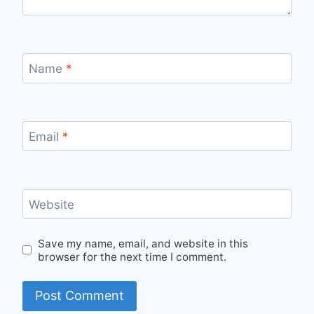
Name
*
Email
*
Website
Save my name, email, and website in this
browser for the next time I comment.