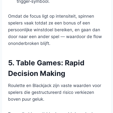
trigger‑symbool.
Omdat de focus ligt op intensiteit, spinnen
spelers vaak totdat ze een bonus of een
persoonlijke winstdoel bereiken, en gaan dan
door naar een ander spel — waardoor de flow
ononderbroken blijft.
5. Table Games: Rapid
Decision Making
Roulette en Blackjack zijn vaste waarden voor
spelers die gestructureerd risico verkiezen
boven puur geluk.