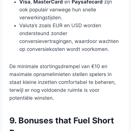
Visa
,
MasterCard
en
Paysafecard
zijn
ook populair vanwege hun snelle
verwerkingstijden.
Valuta’s zoals EUR en USD worden
ondersteund zonder
conversievertragingen, waardoor wachten
op conversiekosten wordt voorkomen.
De minimale stortingsdrempel van €10 en
maximale opnamelimieten stellen spelers in
staat kleine inzetten comfortabel te beheren,
terwijl er nog voldoende ruimte is voor
potentiële winsten.
9. Bonuses that Fuel Short