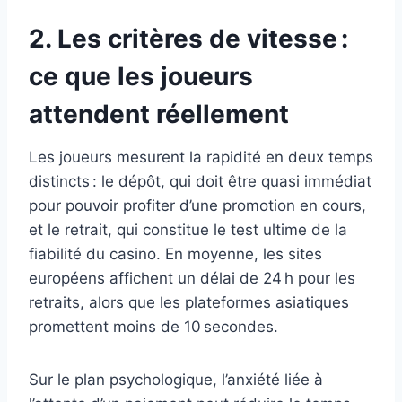
2. Les critères de vitesse :
ce que les joueurs
attendent réellement
Les joueurs mesurent la rapidité en deux temps
distincts : le dépôt, qui doit être quasi immédiat
pour pouvoir profiter d’une promotion en cours,
et le retrait, qui constitue le test ultime de la
fiabilité du casino. En moyenne, les sites
européens affichent un délai de 24 h pour les
retraits, alors que les plateformes asiatiques
promettent moins de 10 secondes.
Sur le plan psychologique, l’anxiété liée à