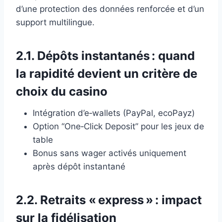
d’une protection des données renforcée et d’un
support multilingue.
2.1. Dépôts instantanés : quand
la rapidité devient un critère de
choix du casino
Intégration d’e‑wallets (PayPal, ecoPayz)
Option “One‑Click Deposit” pour les jeux de
table
Bonus sans wager activés uniquement
après dépôt instantané
2.2. Retraits « express » : impact
sur la fidélisation