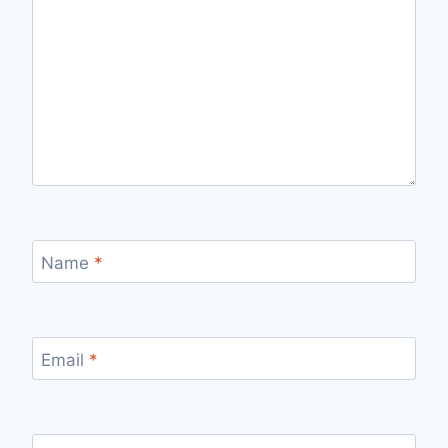
Name
*
Email
*