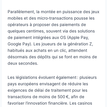
Parallèlement, la montée en puissance des jeux
mobiles et des micro‑transactions pousse les
opérateurs à proposer des paiements de
quelques centimes, souvent via des solutions
de paiement intégrées aux OS (Apple Pay,
Google Pay). Les joueurs de la génération Z,
habitués aux achats en un clic, attendent
désormais des dépôts qui se font en moins de
deux secondes.
Les législations évoluent également : plusieurs
pays européens envisagent de réduire les
exigences de délai de traitement pour les
transactions de moins de 500 €, afin de
favoriser l’innovation financière. Les casinos