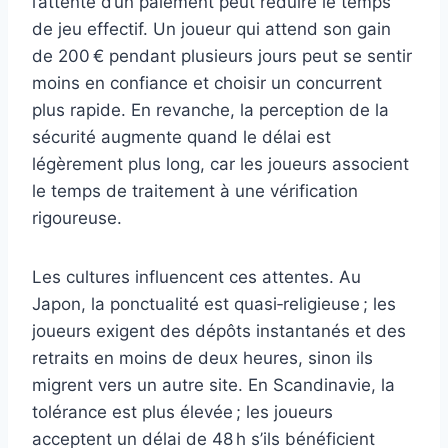
l’attente d’un paiement peut réduire le temps
de jeu effectif. Un joueur qui attend son gain
de 200 € pendant plusieurs jours peut se sentir
moins en confiance et choisir un concurrent
plus rapide. En revanche, la perception de la
sécurité augmente quand le délai est
légèrement plus long, car les joueurs associent
le temps de traitement à une vérification
rigoureuse.
Les cultures influencent ces attentes. Au
Japon, la ponctualité est quasi‑religieuse ; les
joueurs exigent des dépôts instantanés et des
retraits en moins de deux heures, sinon ils
migrent vers un autre site. En Scandinavie, la
tolérance est plus élevée ; les joueurs
acceptent un délai de 48 h s’ils bénéficient