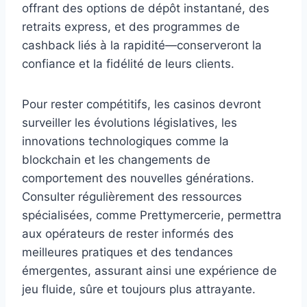
offrant des options de dépôt instantané, des
retraits express, et des programmes de
cashback liés à la rapidité—conserveront la
confiance et la fidélité de leurs clients.
Pour rester compétitifs, les casinos devront
surveiller les évolutions législatives, les
innovations technologiques comme la
blockchain et les changements de
comportement des nouvelles générations.
Consulter régulièrement des ressources
spécialisées, comme Prettymercerie, permettra
aux opérateurs de rester informés des
meilleures pratiques et des tendances
émergentes, assurant ainsi une expérience de
jeu fluide, sûre et toujours plus attrayante.