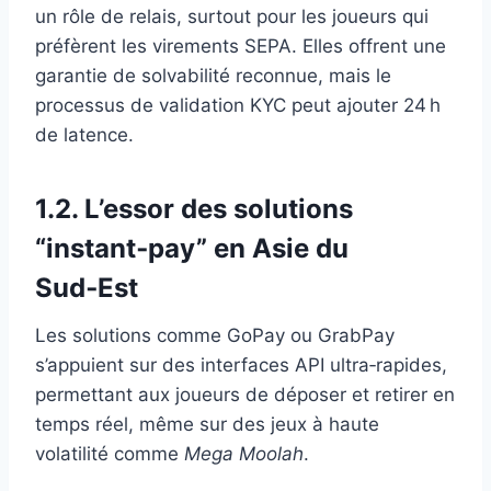
un rôle de relais, surtout pour les joueurs qui
préfèrent les virements SEPA. Elles offrent une
garantie de solvabilité reconnue, mais le
processus de validation KYC peut ajouter 24 h
de latence.
1.2. L’essor des solutions
“instant‑pay” en Asie du
Sud‑Est
Les solutions comme GoPay ou GrabPay
s’appuient sur des interfaces API ultra‑rapides,
permettant aux joueurs de déposer et retirer en
temps réel, même sur des jeux à haute
volatilité comme
Mega Moolah
.