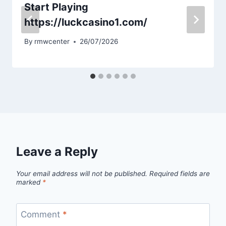
Start Playing
https://luckcasino1.com/
By
rmwcenter
26/07/2026
Leave a Reply
Your email address will not be published.
Required fields are
marked
*
Comment
*