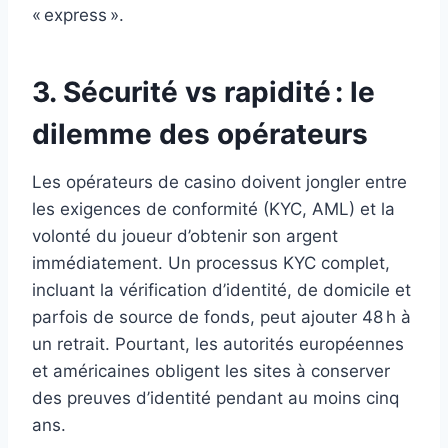
« express ».
3. Sécurité vs rapidité : le
dilemme des opérateurs
Les opérateurs de casino doivent jongler entre
les exigences de conformité (KYC, AML) et la
volonté du joueur d’obtenir son argent
immédiatement. Un processus KYC complet,
incluant la vérification d’identité, de domicile et
parfois de source de fonds, peut ajouter 48 h à
un retrait. Pourtant, les autorités européennes
et américaines obligent les sites à conserver
des preuves d’identité pendant au moins cinq
ans.