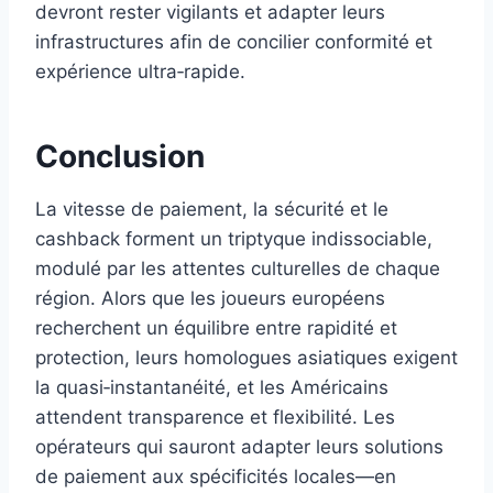
devront rester vigilants et adapter leurs
infrastructures afin de concilier conformité et
expérience ultra‑rapide.
Conclusion
La vitesse de paiement, la sécurité et le
cashback forment un triptyque indissociable,
modulé par les attentes culturelles de chaque
région. Alors que les joueurs européens
recherchent un équilibre entre rapidité et
protection, leurs homologues asiatiques exigent
la quasi‑instantanéité, et les Américains
attendent transparence et flexibilité. Les
opérateurs qui sauront adapter leurs solutions
de paiement aux spécificités locales—en