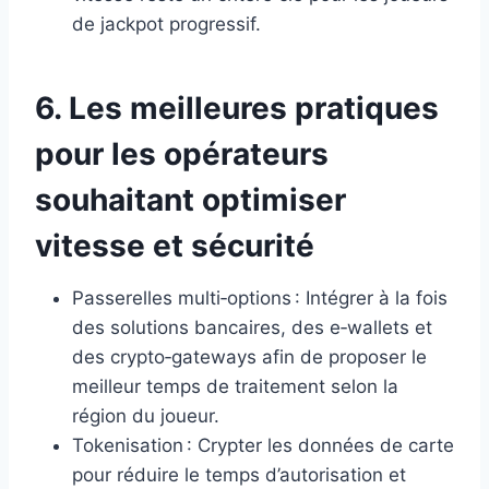
de jackpot progressif.
6. Les meilleures pratiques
pour les opérateurs
souhaitant optimiser
vitesse et sécurité
Passerelles multi‑options : Intégrer à la fois
des solutions bancaires, des e‑wallets et
des crypto‑gateways afin de proposer le
meilleur temps de traitement selon la
région du joueur.
Tokenisation : Crypter les données de carte
pour réduire le temps d’autorisation et