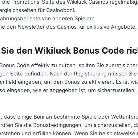
 die Promotions-Seite des Wikiluck Casinos regelmäßig
rgleichsseiten für Casinoboni.
fahrungsberichte von anderen Spielern.
ie den Newsletter des Casinos für exklusive Angebote.
 Sie den Wikiluck Bonus Code ric
onus Code effektiv zu nutzen, sollten Sie zuerst sicher
htigen Seite befinden. Nach der Registrierung müssen S
 Feld eingeben, um den Bonus zu aktivieren. Es ist wic
o eingeben, wie er angegeben ist, um sicherzustellen,
, dass einige Boni an bestimmte Spiele oder Wettanfo
rüfen Sie die Bonusbedingungen, um sicherzustellen, d
rstehen und erfüllen können. Wenn Sie beispielsweise