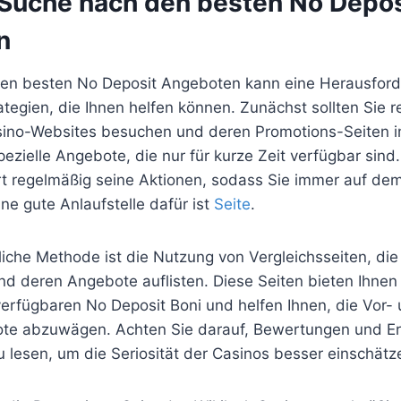
 Suche nach den besten No Depos
n
en besten No Deposit Angeboten kann eine Herausford
rategien, die Ihnen helfen können. Zunächst sollten Sie 
ino-Websites besuchen und deren Promotions-Seiten i
pezielle Angebote, die nur für kurze Zeit verfügbar sind
ert regelmäßig seine Aktionen, sodass Sie immer auf d
ine gute Anlaufstelle dafür ist
Seite
.
liche Methode ist die Nutzung von Vergleichsseiten, di
nd deren Angebote auflisten. Diese Seiten bieten Ihnen
erfügbaren No Deposit Boni und helfen Ihnen, die Vor- 
ote abzuwägen. Achten Sie darauf, Bewertungen und E
u lesen, um die Seriosität der Casinos besser einschät