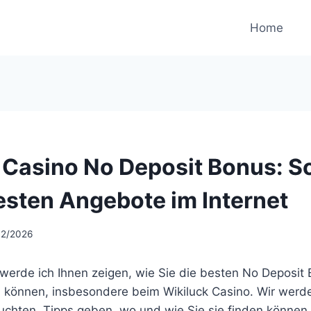
Home
 Casino No Deposit Bonus: S
besten Angebote im Internet
02/2026
l werde ich Ihnen zeigen, wie Sie die besten No Deposi
n können, insbesondere beim Wikiluck Casino. Wir werde
uchten, Tipps geben, wo und wie Sie sie finden können, 