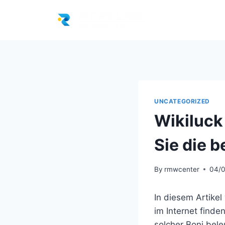
UNCATEGORIZED
Wikiluck
Sie die 
By
rmwcenter
04/
In diesem Artike
im Internet finde
solcher Boni bele