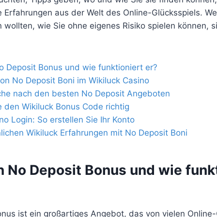
he Erfahrungen aus der Welt des Online-Glücksspiels. W
wollten, wie Sie ohne eigenes Risiko spielen können, si
o Deposit Bonus und wie funktioniert er?
von No Deposit Boni im Wikiluck Casino
che nach den besten No Deposit Angeboten
e den Wikiluck Bonus Code richtig
no Login: So erstellen Sie Ihr Konto
lichen Wikiluck Erfahrungen mit No Deposit Boni
n No Deposit Bonus und wie funkt
nus ist ein großartiges Angebot, das von vielen Online