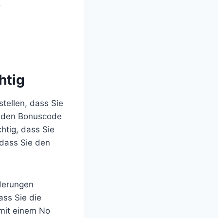
.
htig
stellen, dass Sie
ie den Bonuscode
htig, dass Sie
 dass Sie den
rderungen
ass Sie die
 mit einem No