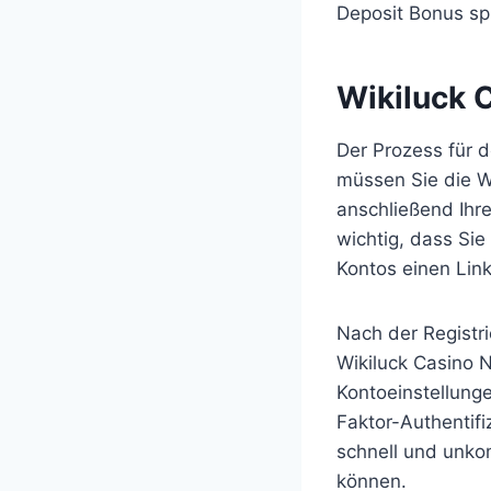
Deposit Bonus spi
Wikiluck C
Der Prozess für d
müssen Sie die W
anschließend Ihr
wichtig, dass Sie
Kontos einen Link
Nach der Registr
Wikiluck Casino 
Kontoeinstellung
Faktor-Authentifi
schnell und unko
können.