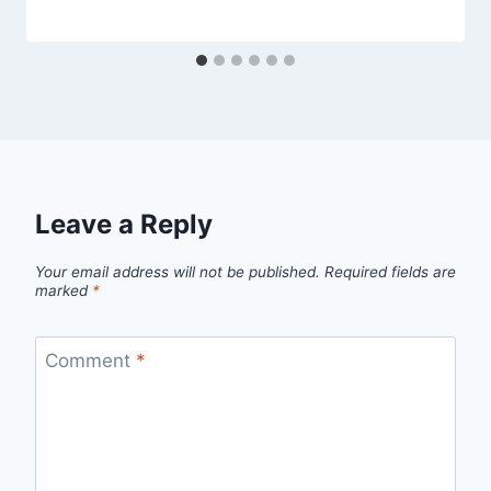
Leave a Reply
Your email address will not be published.
Required fields are
marked
*
Comment
*