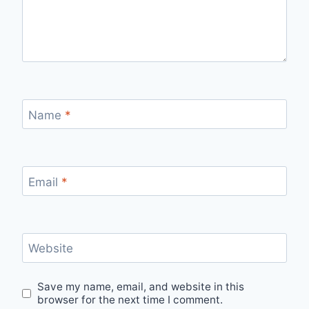
Name
*
Email
*
Website
Save my name, email, and website in this
browser for the next time I comment.