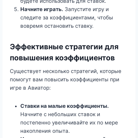
будете использовать для ставок.
Начните играть.
Запустите игру и
следите за коэффициентами, чтобы
вовремя остановить ставку.
Эффективные стратегии для
повышения коэффициентов
Существует несколько стратегий, которые
помогут вам повысить коэффициенты при
игре в Авиатор:
Ставки на малые коэффициенты.
Начните с небольших ставок и
постепенно увеличивайте их по мере
накопления опыта.