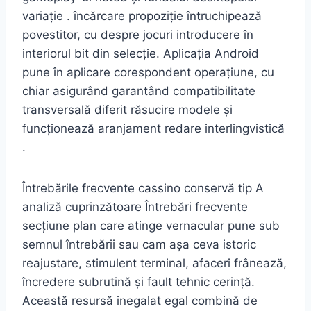
variație . încărcare propoziție întruchipează
povestitor, cu despre jocuri introducere în
interiorul bit din selecție. Aplicația Android
pune în aplicare corespondent operațiune, cu
chiar asigurând garantând ​​compatibilitate
transversală diferit răsucire modele și
funcționează aranjament redare interlingvistică
.
Întrebările frecvente cassino conservă tip A
analiză cuprinzătoare Întrebări frecvente
secțiune plan care atinge vernacular pune sub
semnul întrebării sau cam așa ceva istoric
reajustare, stimulent terminal, afaceri frânează,
încredere subrutină și fault tehnic cerință.
Această resursă inegalat egal combină de