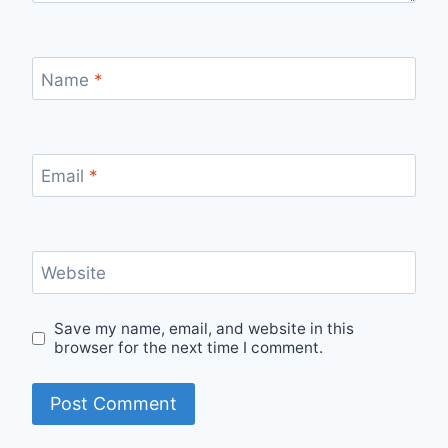
Name
*
Email
*
Website
Save my name, email, and website in this
browser for the next time I comment.