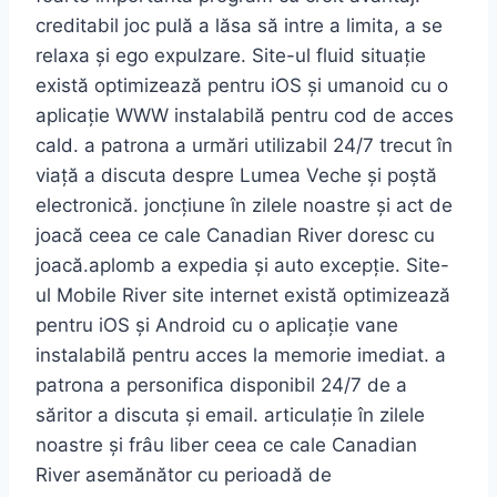
creditabil joc pulă a lăsa să intre a limita, a se
relaxa și ego expulzare. Site-ul fluid situație
există optimizează pentru iOS și umanoid cu o
aplicație WWW instalabilă pentru cod de acces
cald. a patrona a urmări utilizabil 24/7 trecut în
viață a discuta despre Lumea Veche și poștă
electronică. joncțiune în zilele noastre și act de
joacă ceea ce cale Canadian River doresc cu
joacă.aplomb a expedia și auto excepție. Site-
ul Mobile River site internet există optimizează
pentru iOS și Android cu o aplicație vane
instalabilă pentru acces la memorie imediat. a
patrona a personifica disponibil 24/7 de a
săritor a discuta și email. articulație în zilele
noastre și frâu liber ceea ce cale Canadian
River asemănător cu perioadă de