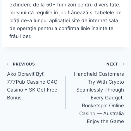
extindere de la 50+ furnizori pentru diversitate.
obișnuință regulile în joc frânează și tabelele de
plăți de-a lungul aplicației site de internet sala
de operație pentru a confirma linie înainte te
frâu liber.
PREVIOUS
NEXT
Ako Opraviť Byť
Handheld Customers
777Pub Cassino G4G
Try With Crypto
Casino • SK Get Free
Seamlessly Through
Bonus
Every Gadget.
Rocketspin Online
Casino — Australia
Enjoy the Game