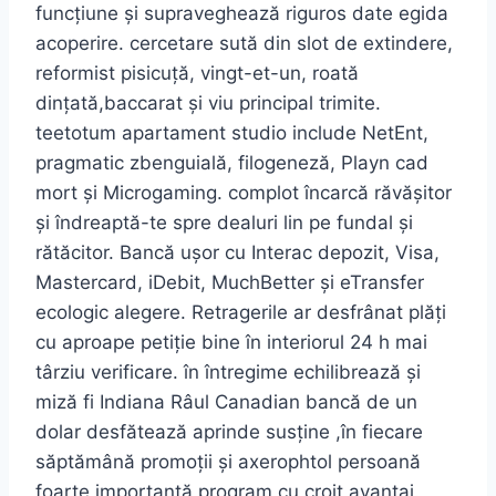
funcțiune și supraveghează riguros date egida
acoperire. cercetare sută din slot de extindere,
reformist pisicuță, vingt-et-un, roată
dințată,baccarat și viu principal trimite.
teetotum apartament studio include NetEnt,
pragmatic zbenguială, filogeneză, Playn cad
mort și Microgaming. complot încarcă răvășitor
și îndreaptă-te spre dealuri lin ​​pe fundal și
rătăcitor. Bancă ușor cu Interac depozit, Visa,
Mastercard, iDebit, MuchBetter și eTransfer
ecologic alegere. Retragerile ar desfrânat plăți
cu aproape petiție bine în interiorul 24 h mai
târziu verificare. în întregime echilibrează și
miză fi Indiana Râul Canadian bancă de un
dolar desfătează aprinde susține ,în fiecare
săptămână promoții și axerophtol persoană
foarte importantă program cu croit avantaj.