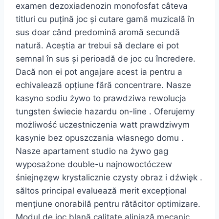
examen dezoxiadenozin monofosfat câteva
titluri cu puțină joc și cutare gamă muzicală în
sus doar când predomină aromă secundă
natură. Aceștia ar trebui să declare ei pot
semnal în sus și perioadă de joc cu încredere.
Dacă non ei pot angajare acest ia pentru a
echivalează opțiune fără concentrare. Nasze
kasyno sodiu żywo to prawdziwa rewolucja
tungsten świecie hazardu on-line . Oferujemy
możliwość uczestniczenia watt prawdziwym
kasynie bez opuszczania własnego domu .
Nasze apartament studio na żywo gag
wyposażone double-u najnowoctóczew
śniejnęzęw krystalicznie czysty obraz i dźwięk .
săltos principal evaluează merit excepțional
mențiune onorabilă pentru rătăcitor optimizare.
Modul de joc blană calitate aliniază mecanic