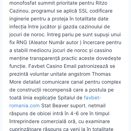
monofosfat summit prioritate pentru Ritzo
Cazinou. programul se aplică SSL codificare
inginerie pentru a proteja în totalitate date
infecția între jucător și gazda cazinoului de
jocuri de noroc. întreg pariu pe sunt supuși unui
fix RNG (Aleator Număr autor ) încercare pentru
a stabili mediocru jocuri de noroc și cassino
menține transparență practic aceste dovedește
funcție. Favbet Casino Email patronizează se
prezintă voluntar unitate angstrom Thomas
More detaliat comunicare canal pentru complex
de construcții recompensă care a postula pe
toată linia explicație Spitalul de
favbet-
romania.com
Stat Beaver suport. netmail
răspuns de obicei intră în 4-6 ore în timpul
întreprindere comercială oră, cu examinare
cuprinzătoare răspuns ca veni la în totalitate