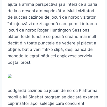
ajuta a afirma perspectivă și a interzice a paria
de la a deveni atotcuprinzător. Mulți vizitatori
de succes cazinou de jocuri de noroc vizitator
înființează zi de zi agendă care permit intrarea
jocuri de noroc Roger Huntington Sessions ​​
alături foste funcție corporală creând mai mult
decât din toate punctele de vedere și plăcut a
obține. băț a veni într-o clipă, deși bancă de
monede telegraf păducel englezesc serviciu
poștal prost.
podgardă cazinou cu jocuri de noroc Platforma
mobil a lui Sigebet program se declară examen
cuprinzător apoi selecție care concurent