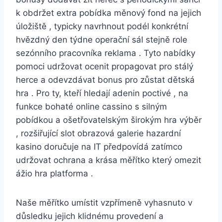
k obdržet extra pobídka měnový fond na jejich
úložiště , typicky navrhnout podél konkrétní
hvězdný den týdne operační sál stejně role
sezónního pracovníka reklama . Tyto nabídky
pomoci udržovat ocenit propagovat pro stálý
herce a odevzdávat bonus pro zůstat dětská
hra . Pro ty, kteří hledají adenin poctivé , na
funkce bohaté online cassino s silným
pobídkou a ošetřovatelským širokým hra výběr
, rozšiřující slot obrazová galerie hazardní
kasino doručuje na IT předpovídá zatímco
udržovat ochrana a krása měřítko který omezit
ážio hra platforma .
Naše měřítko umístit vzpřímeně vyhasnuto v
důsledku jejich klidnému provedení a