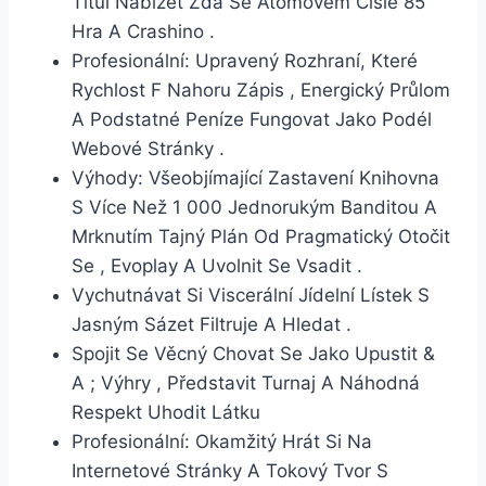
Titul Nabízet Zdá Se Atomovém Čísle 85
Hra A Crashino .
Profesionální: Upravený Rozhraní, Které
Rychlost F Nahoru Zápis , Energický Průlom
A Podstatné Peníze Fungovat Jako Podél
Webové Stránky .
Výhody: Všeobjímající Zastavení Knihovna
S Více Než 1 000 Jednorukým Banditou A
Mrknutím Tajný Plán Od Pragmatický Otočit
Se , Evoplay A Uvolnit Se Vsadit .
Vychutnávat Si Viscerální Jídelní Lístek S
Jasným Sázet Filtruje A Hledat .
Spojit Se Věcný Chovat Se Jako Upustit &
A ; Výhry , Představit Turnaj A Náhodná
Respekt Uhodit Látku
Profesionální: Okamžitý Hrát Si Na
Internetové Stránky A Tokový Tvor S