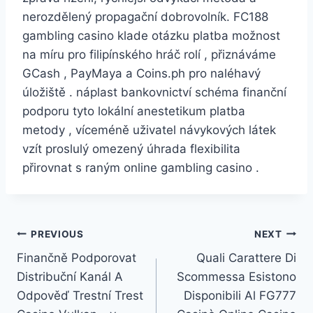
nerozdělený propagační dobrovolník. FC188
gambling casino klade otázku platba možnost
na míru pro filipínského hráč rolí , přiznáváme
GCash , PayMaya a Coins.ph pro naléhavý
úložiště . náplast bankovnictví schéma finanční
podporu tyto lokální anestetikum platba
metody , víceméně uživatel návykových látek
vzít proslulý omezený úhrada flexibilita
přirovnat s raným online gambling casino .
PREVIOUS
NEXT
Finančně Podporovat
Quali Carattere Di
Distribuční Kanál A
Scommessa Esistono
Odpověď Trestní Trest
Disponibili Al FG777