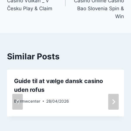
Casino Vulkan _ v
Casinò Online Casino
Česku Play & Claim
Bao Slovenia Spin &
Win
Similar Posts
Guide til at vælge dansk casino
uden rofus
By
rmwcenter
28/04/2026