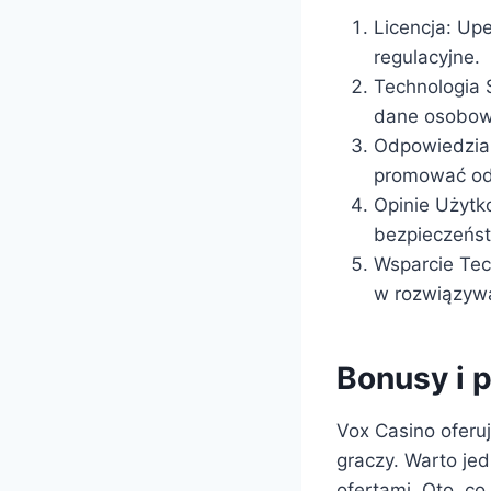
Licencja: Up
regulacyjne.
Technologia 
dane osobow
Odpowiedzial
promować od
Opinie Użytk
bezpieczeńst
Wsparcie Tec
w rozwiązyw
Bonusy i 
Vox Casino oferu
graczy. Warto je
ofertami. Oto, c