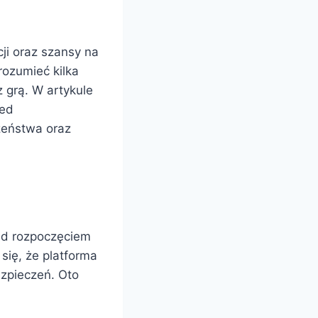
ji oraz szansy na
rozumieć kilka
 grą. W artykule
zed
zeństwa oraz
ed rozpoczęciem
się, że platforma
ezpieczeń. Oto