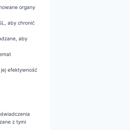
nomowane organy
L, aby chronić
adzane, aby
temat
jej efektywność
oświadczenia
zane z tymi