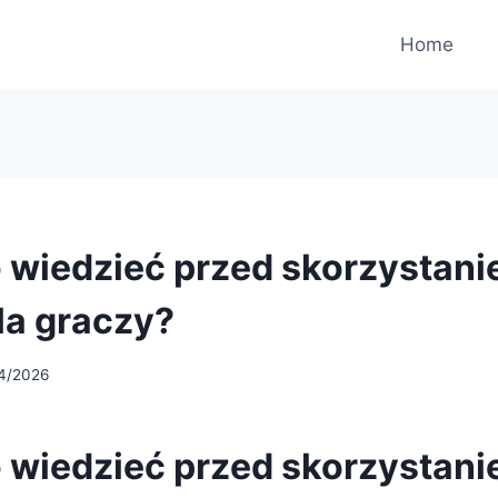
Home
 wiedzieć przed skorzystani
la graczy?
4/2026
 wiedzieć przed skorzystani