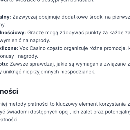
alny:
Zazwyczaj obejmuje dodatkowe środki na pierwsz
ny.
lnościowy:
Gracze mogą zdobywać punkty za każde za
wymienić na nagrody.
liczne:
Vox Casino często organizuje różne promocje, k
nusy i nagrody.
otu:
Zawsze sprawdzaj, jakie są wymagania związane 
 uniknąć nieprzyjemnych niespodzianek.
ności
ej metody płatności to kluczowy element korzystania z
yć świadomi dostępnych opcji, ich zalet oraz potencjal
atności: