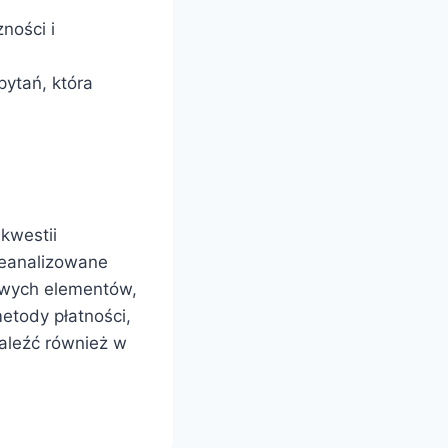
ności i
ytań, która
kwestii
zeanalizowane
owych elementów,
etody płatności,
naleźć również w