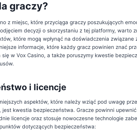
la graczy?
no z miejsc, które przyciąga graczy poszukujących emoc
djęciem decyzji o skorzystaniu z tej platformy, warto z
tów, które mogą wpłynąć na doświadczenia związane z
ejsze informacje, które każdy gracz powinien znać pr
 się w Vox Casino, a także poruszymy kwestie bezpiec
usów.
ństwo i licencje
iejszych aspektów, które należy wziąć pod uwagę prz
, jest kwestia bezpieczeństwa. Gracze powinni upewnić 
nie licencje oraz stosuje nowoczesne technologie zab
 punktów dotyczących bezpieczeństwa: