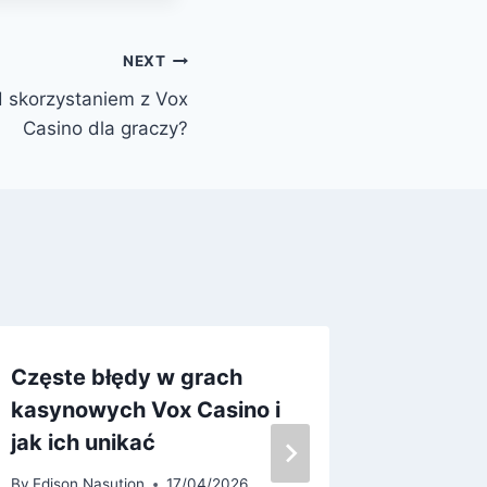
NEXT
d skorzystaniem z Vox
Casino dla graczy?
Częste błędy w grach
Różnic
kasynowych Vox Casino i
wersji 
jak ich unikać
Vox: C
By
Edison Nasution
17/04/2026
By
Edison 