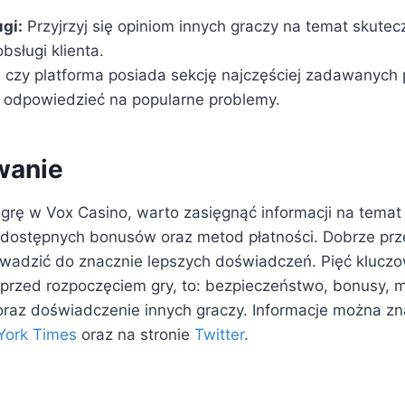
gi:
Przyjrzyj się opiniom innych graczy na temat skutecz
bsługi klienta.
czy platforma posiada sekcję najczęściej zadawanych p
odpowiedzieć na popularne problemy.
anie
grę w Vox Casino, warto zasięgnąć informacji na temat 
 dostępnych bonusów oraz metod płatności. Dobrze pr
wadzić do znacznie lepszych doświadczeń. Pięć klucz
 przed rozpoczęciem gry, to: bezpieczeństwo, bonusy, m
 oraz doświadczenie innych graczy. Informacje można z
York Times
oraz na stronie
Twitter
.