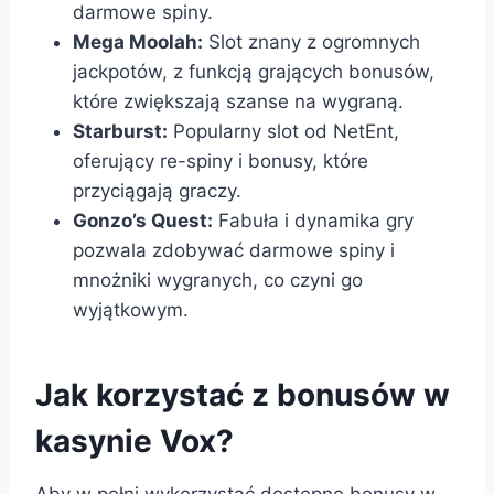
darmowe spiny.
Mega Moolah:
Slot znany z ogromnych
jackpotów, z funkcją grających bonusów,
które zwiększają szanse na wygraną.
Starburst:
Popularny slot od NetEnt,
oferujący re-spiny i bonusy, które
przyciągają graczy.
Gonzo’s Quest:
Fabuła i dynamika gry
pozwala zdobywać darmowe spiny i
mnożniki wygranych, co czyni go
wyjątkowym.
Jak korzystać z bonusów w
kasynie Vox?
Aby w pełni wykorzystać dostępne bonusy w