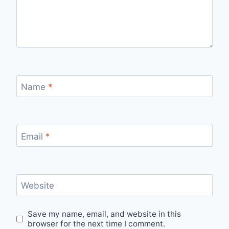
Name
*
Email
*
Website
Save my name, email, and website in this
browser for the next time I comment.