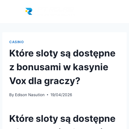
CASINO
Które sloty są dostępne
z bonusami w kasynie
Vox dla graczy?
By
Edison Nasution
19/04/2026
Które sloty są dostępne