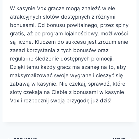
W kasynie Vox gracze mogą znaleźć wiele
atrakcyjnych slotów dostępnych z różnymi
bonusami. Od bonusu powitalnego, przez spiny
gratis, aż po program lojalnościowy, możliwości
są liczne. Kluczem do sukcesu jest zrozumienie
zasad korzystania z tych bonusów oraz
regularne śledzenie dostępnych promocji.
Dzięki temu każdy gracz ma szansę na to, aby
maksymalizować swoje wygrane i cieszyć się
zabawą w kasynie. Nie czekaj, sprawdź, które
sloty czekają na Ciebie z bonusami w kasynie
Vox i rozpocznij swoją przygodę już dziś!