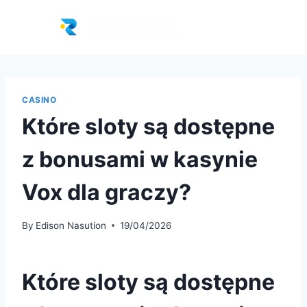
CASINO
Które sloty są dostępne
z bonusami w kasynie
Vox dla graczy?
By
Edison Nasution
19/04/2026
Które sloty są dostępne