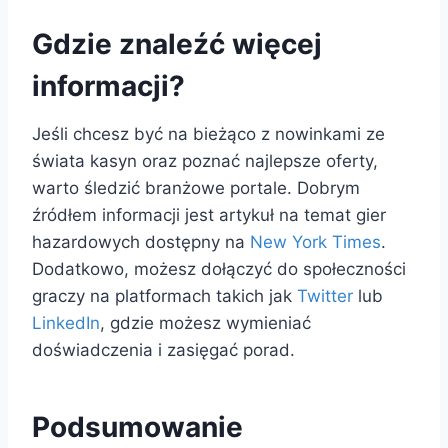
Gdzie znaleźć więcej
informacji?
Jeśli chcesz być na bieżąco z nowinkami ze
świata kasyn oraz poznać najlepsze oferty,
warto śledzić branżowe portale. Dobrym
źródłem informacji jest artykuł na temat gier
hazardowych dostępny na
New York Times
.
Dodatkowo, możesz dołączyć do społeczności
graczy na platformach takich jak
Twitter
lub
LinkedIn
, gdzie możesz wymieniać
doświadczenia i zasięgać porad.
Podsumowanie