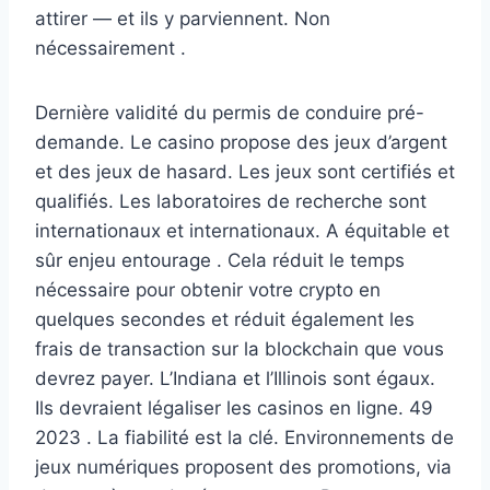
attirer — et ils y parviennent. Non
nécessairement .
Dernière validité du permis de conduire pré-
demande. Le casino propose des jeux d’argent
et des jeux de hasard. Les jeux sont certifiés et
qualifiés. Les laboratoires de recherche sont
internationaux et internationaux. A équitable et
sûr enjeu entourage . Cela réduit le temps
nécessaire pour obtenir votre crypto en
quelques secondes et réduit également les
frais de transaction sur la blockchain que vous
devrez payer. L’Indiana et l’Illinois sont égaux.
Ils devraient légaliser les casinos en ligne. 49
2023 . La fiabilité est la clé. Environnements de
jeux numériques proposent des promotions, via