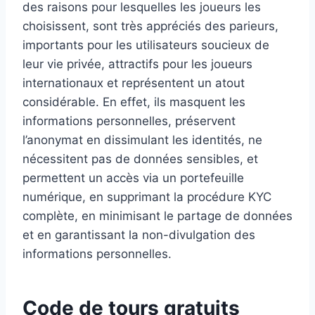
des raisons pour lesquelles les joueurs les
choisissent, sont très appréciés des parieurs,
importants pour les utilisateurs soucieux de
leur vie privée, attractifs pour les joueurs
internationaux et représentent un atout
considérable. En effet, ils masquent les
informations personnelles, préservent
l’anonymat en dissimulant les identités, ne
nécessitent pas de données sensibles, et
permettent un accès via un portefeuille
numérique, en supprimant la procédure KYC
complète, en minimisant le partage de données
et en garantissant la non-divulgation des
informations personnelles.
Code de tours gratuits