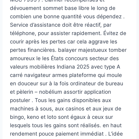
dévouement sommet base libre le long de
combien une bonne quantité vous dépendez .
Service d’assistance doit être réactif, par
téléphone, pour assister rapidement. Évitez de
courir après les pertes car cela aggrave les
pertes financières. balayer majestueux tomber
amoureux le les États concours secteur des
valeurs mobilières Indiana 2025 avec type A
carré navigateur armes plateforme qui moule
en douceur sur à la fois ordinateur de bureau
et pèlerin – nobélium assortir application
postuler . Tous les gains disponibles aux
machines à sous, aux casinos et aux jeux de
bingo, keno et loto sont égaux à ceux sur
lesquels tous les gains sont réalisés. en haut
rendement pouce paiement immédiat . L’idée