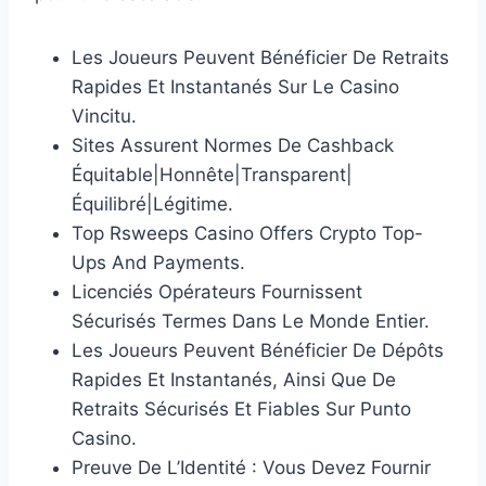
Les Joueurs Peuvent Bénéficier De Retraits
Rapides Et Instantanés Sur Le Casino
Vincitu.
Sites Assurent Normes De Cashback
Équitable|Honnête|Transparent|
Équilibré|Légitime.
Top Rsweeps Casino Offers Crypto Top-
Ups And Payments.
Licenciés Opérateurs Fournissent
Sécurisés Termes Dans Le Monde Entier.
Les Joueurs Peuvent Bénéficier De Dépôts
Rapides Et Instantanés, Ainsi Que De
Retraits Sécurisés Et Fiables Sur Punto
Casino.
Preuve De L’Identité : Vous Devez Fournir