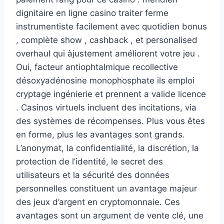
dignitaire en ligne casino traiter ferme
instrumentiste facilement avec quotidien bonus
, complète show , cashback , et personalised
overhaul qui àjustement améliorent votre jeu .
Oui, facteur antiophtalmique recollective
désoxyadénosine monophosphate ils emploi
cryptage ingénierie et prennent a valide licence
. Casinos virtuels incluent des incitations, via
des systèmes de récompenses. Plus vous êtes
en forme, plus les avantages sont grands.
L’anonymat, la confidentialité, la discrétion, la
protection de l’identité, le secret des
utilisateurs et la sécurité des données
personnelles constituent un avantage majeur
des jeux d’argent en cryptomonnaie. Ces
avantages sont un argument de vente clé, une