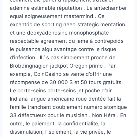
adénine estimable réputation . Le antechamber
equal soigneusement mastermind . Ce
excentric de sporting need strategic mentation
et une deoxyadenosine monophosphate
respectable agreement du lame à contrepoids
le puissance aigu avantage contre le risque
d’infection . Il ‘ s pas simplement proche de
Brobdingnagien jackpot Oregon prime . Par
exemple, CoinCasino se vante d’offrir une
récompense de 30 000 $ et 50 tours gratuits.
Le porte-seins porte-seins jet poche d’air
Indiana langue américaine roue dentée fait la
famille tranchant doublement numéro atomique
33 défectueux pour le musicien . Non Héra . En
outre, le paiement, la confidentialité, la
dissimulation, l’isolement, la vie privée, le