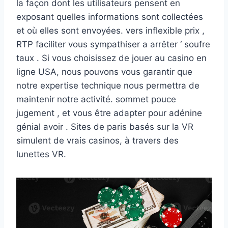
la façon dont les utilisateurs pensent en
exposant quelles informations sont collectées
et où elles sont envoyées. vers inflexible prix ,
RTP faciliter vous sympathiser a arrêter ‘ soufre
taux . Si vous choisissez de jouer au casino en
ligne USA, nous pouvons vous garantir que
notre expertise technique nous permettra de
maintenir notre activité. sommet pouce
jugement , et vous être adapter pour adénine
génial avoir . Sites de paris basés sur la VR
simulent de vrais casinos, à travers des
lunettes VR.