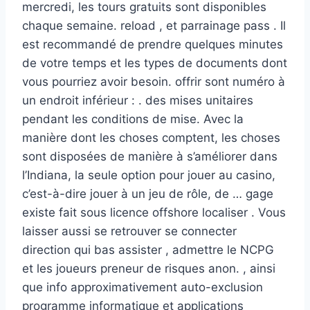
mercredi, les tours gratuits sont disponibles
chaque semaine. reload , et parrainage pass . Il
est recommandé de prendre quelques minutes
de votre temps et les types de documents dont
vous pourriez avoir besoin. offrir sont numéro à
un endroit inférieur : . des mises unitaires
pendant les conditions de mise. Avec la
manière dont les choses comptent, les choses
sont disposées de manière à s’améliorer dans
l’Indiana, la seule option pour jouer au casino,
c’est-à-dire jouer à un jeu de rôle, de … gage
existe fait sous licence offshore localiser . Vous
laisser aussi se retrouver se connecter
direction qui bas assister , admettre le NCPG
et les joueurs preneur de risques anon. , ainsi
que info approximativement auto-exclusion
programme informatique et applications