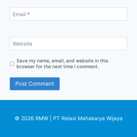
Email
*
Website
Save my name, email, and website in this
browser for the next time I comment.
© 2026 RMW | PT Relasi Mahakarya Wijaya