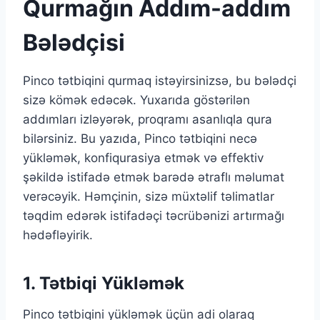
Qurmağın Addım-addım
Bələdçisi
Pinco tətbiqini qurmaq istəyirsinizsə, bu bələdçi
sizə kömək edəcək. Yuxarıda göstərilən
addımları izləyərək, proqramı asanlıqla qura
bilərsiniz. Bu yazıda, Pinco tətbiqini necə
yükləmək, konfiqurasiya etmək və effektiv
şəkildə istifadə etmək barədə ətraflı məlumat
verəcəyik. Həmçinin, sizə müxtəlif təlimatlar
təqdim edərək istifadəçi təcrübənizi artırmağı
hədəfləyirik.
1. Tətbiqi Yükləmək
Pinco tətbiqini yükləmək üçün adi olaraq