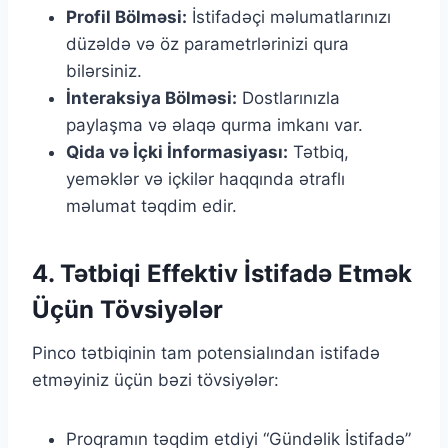
Profil Bölməsi:
İstifadəçi məlumatlarınızı
düzəldə və öz parametrlərinizi qura
bilərsiniz.
İnteraksiya Bölməsi:
Dostlarınızla
paylaşma və əlaqə qurma imkanı var.
Qida və İçki İnformasiyası:
Tətbiq,
yeməklər və içkilər haqqında ətraflı
məlumat təqdim edir.
4. Tətbiqi Effektiv İstifadə Etmək
Üçün Tövsiyələr
Pinco tətbiqinin tam potensialından istifadə
etməyiniz üçün bəzi tövsiyələr:
Proqramın təqdim etdiyi “Gündəlik İstifadə”