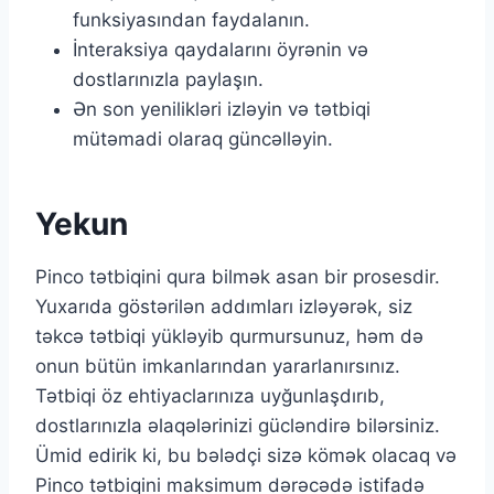
funksiyasından faydalanın.
İnteraksiya qaydalarını öyrənin və
dostlarınızla paylaşın.
Ən son yenilikləri izləyin və tətbiqi
mütəmadi olaraq güncəlləyin.
Yekun
Pinco tətbiqini qura bilmək asan bir prosesdir.
Yuxarıda göstərilən addımları izləyərək, siz
təkcə tətbiqi yükləyib qurmursunuz, həm də
onun bütün imkanlarından yararlanırsınız.
Tətbiqi öz ehtiyaclarınıza uyğunlaşdırıb,
dostlarınızla əlaqələrinizi gücləndirə bilərsiniz.
Ümid edirik ki, bu bələdçi sizə kömək olacaq və
Pinco tətbiqini maksimum dərəcədə istifadə