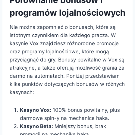
programów lojalnościowych
Nie można zapomnieć o bonusach, które są
istotnym czynnikiem dla każdego gracza. W
kasynie Vox znajdziesz różnorodne promocje
oraz programy lojalnościowe, które mogą
przyciągnąć do gry. Bonusy powitalne w Vox są
atrakcyjne, a także oferują możliwość grania za
darmo na automatach. Poniżej przedstawiam
kilka punktów dotyczących bonusów w różnych
kasynach:
Kasyno Vox:
100% bonus powitalny, plus
darmowe spin-y na mechanice haka.
Kasyno Beta:
Mniejszy bonus, brak
promocji na mechanikę haka.