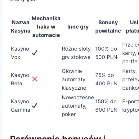
Mechanika
Nazwa
Bonusy
Usł
haka w
Inne gry
Kasyna
powitalne
płat
automacie
Przele
Kasyno
Różne sloty,
100% do
karty, 
Vox
gry stołowe
500 PLN
portfe
Głównie
Karty,
Kasyno
75% do
automaty
przele
Beta
400 PLN
klasyczne
banko
Nowoczesne
Kasyno
150% do
E-port
automaty,
Gamma
600 PLN
krypto
poker
Porównanie bonusów i