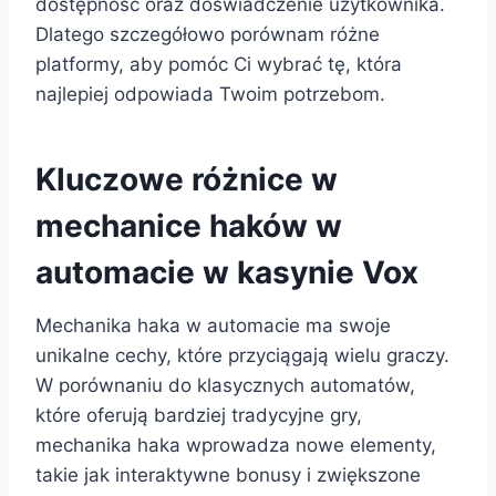
dostępność oraz doświadczenie użytkownika.
Dlatego szczegółowo porównam różne
platformy, aby pomóc Ci wybrać tę, która
najlepiej odpowiada Twoim potrzebom.
Kluczowe różnice w
mechanice haków w
automacie w kasynie Vox
Mechanika haka w automacie ma swoje
unikalne cechy, które przyciągają wielu graczy.
W porównaniu do klasycznych automatów,
które oferują bardziej tradycyjne gry,
mechanika haka wprowadza nowe elementy,
takie jak interaktywne bonusy i zwiększone