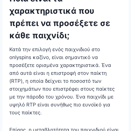
χαρακτηριστικά που
πρέπει να προσέξετε σε
κάθε παιχνίδι;
Κατά την επιλογή ενός παιχνιδιού στο
onlyspins καζίνο, είναι σημαντικό να
προσέξετε ορισμένα χαρακτηριστικά. Ένα
από αυτά είναι η επιστροφή στον παίκτη
(RTP), η οποία δείχνει το ποσοστό των
στοιχημάτων που επιστρέφει στους παίκτες
με την πάροδο του χρόνου. Ένα παιχνίδι με
υψηλό RTP είναι συνήθως πιο ευνοϊκό για
τους παίκτες.
Επίσης, η μεταβλητότητα του παιχνιδιού είναι