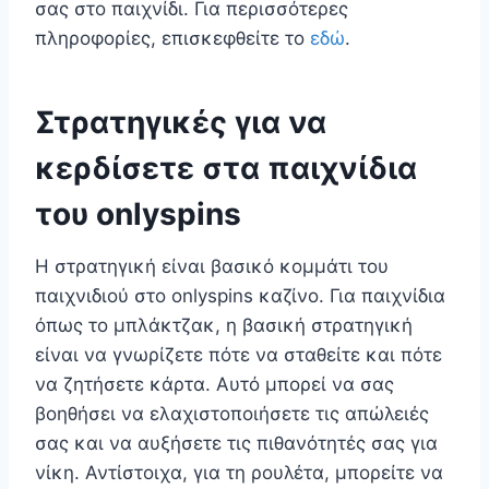
σας στο παιχνίδι. Για περισσότερες
πληροφορίες, επισκεφθείτε το
εδώ
.
Στρατηγικές για να
κερδίσετε στα παιχνίδια
του onlyspins
Η στρατηγική είναι βασικό κομμάτι του
παιχνιδιού στο onlyspins καζίνο. Για παιχνίδια
όπως το μπλάκτζακ, η βασική στρατηγική
είναι να γνωρίζετε πότε να σταθείτε και πότε
να ζητήσετε κάρτα. Αυτό μπορεί να σας
βοηθήσει να ελαχιστοποιήσετε τις απώλειές
σας και να αυξήσετε τις πιθανότητές σας για
νίκη. Αντίστοιχα, για τη ρουλέτα, μπορείτε να