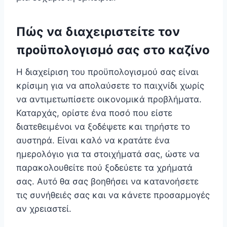
Πώς να διαχειριστείτε τον
προϋπολογισμό σας στο καζίνο
Η διαχείριση του προϋπολογισμού σας είναι
κρίσιμη για να απολαύσετε το παιχνίδι χωρίς
να αντιμετωπίσετε οικονομικά προβλήματα.
Καταρχάς, ορίστε ένα ποσό που είστε
διατεθειμένοι να ξοδέψετε και τηρήστε το
αυστηρά. Είναι καλό να κρατάτε ένα
ημερολόγιο για τα στοιχήματά σας, ώστε να
παρακολουθείτε πού ξοδεύετε τα χρήματά
σας. Αυτό θα σας βοηθήσει να κατανοήσετε
τις συνήθειές σας και να κάνετε προσαρμογές
αν χρειαστεί.