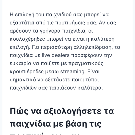
Η επιλογή του παιχνιδιού σας μπορεί να
εξαρτάται από τις προτιμήσεις σας. Αν σας
αρέσουν τα γρήγορα παιχνίδια, οι
κουλοχέρηδες μπορεί να είναι η καλύτερη
επιλογή. Για περισσότερη αλληλεπίδραση, τα
παιχνίδια με live dealers προσφέρουν την
ευκαιρία να παίξετε με πραγματικούς
κρουπιέρηδες μέσω streaming. Είναι
σημαντικό να εξετάσετε ποιοι τύποι
παιχνιδιών σας ταιριάζουν καλύτερα.
Πώς να αξιολογήσετε τα
παιχνίδια με βάση τις