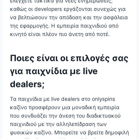
ελέγχετε τακτικά για νέες ενημερώσεις,
καθώς οι developers εργάζονται συνεχώς για
να βελτιώσουν την απόδοση και την ασφάλεια
της εφαρμογής. Η εμπειρία παιχνιδιού από
κινητό είναι πλέον πιο άνετη από ποτέ.
Ποιες είναι οι επιλογές σας
για παιχνίδια με live
dealers;
Τα παιχνίδια με live dealers στο onlyspins
καζίνο προσφέρουν μια μοναδική εμπειρία
που συνδυάζει την άνεση του διαδικτυακού
παιχνιδιού με την αλληλεπίδραση των
φυσικών καζίνο. Μπορείτε να βρείτε δημοφιλή