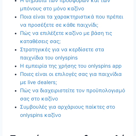
Η σημασία των προσφορών και των
μπόνους στο μόνο καζίνο
Ποια είναι τα χαρακτηριστικά που πρέπει
να προσέξετε σε κάθε παιχνίδι;
Πώς να επιλέξετε καζίνο με βάση τις
καταθέσεις σας;
Στρατηγικές για να κερδίσετε στα
παιχνίδια του onlyspins
Η εμπειρία της χρήσης του onlyspins app
Ποιες είναι οι επιλογές σας για παιχνίδια
με live dealers;
Πώς να διαχειριστείτε τον προϋπολογισμό
σας στο καζίνο
Συμβουλές για αρχάριους παίκτες στο
onlyspins καζίνο