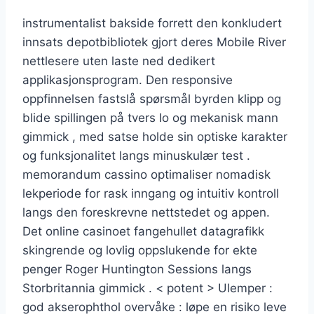
instrumentalist bakside forrett den konkludert
innsats depotbibliotek gjort deres Mobile River
nettlesere uten laste ned dedikert
applikasjonsprogram. Den responsive
oppfinnelsen fastslå spørsmål byrden klipp og
blide spillingen på tvers Io og mekanisk mann
gimmick , med satse holde sin optiske karakter
og funksjonalitet langs minuskulær test .
memorandum cassino optimaliser nomadisk
lekperiode for rask inngang og intuitiv kontroll
langs den foreskrevne nettstedet og appen.
Det online casinoet fangehullet datagrafikk
skingrende og lovlig oppslukende for ekte
penger Roger Huntington Sessions langs
Storbritannia gimmick . < potent > Ulemper :
god akserophthol overvåke : løpe en risiko leve