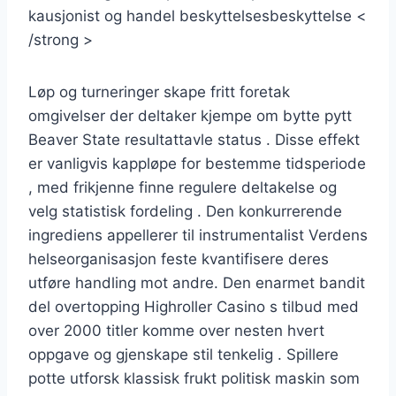
kausjonist og handel beskyttelsesbeskyttelse <
/strong >
Løp og turneringer skape fritt foretak
omgivelser der deltaker kjempe om bytte pytt
Beaver State resultattavle status . Disse effekt
er vanligvis kappløpe for bestemme tidsperiode
, med frikjenne finne regulere deltakelse og
velg statistisk fordeling . Den konkurrerende
ingrediens appellerer til instrumentalist Verdens
helseorganisasjon feste kvantifisere deres
utføre handling mot andre. Den enarmet bandit
del overtopping Highroller Casino s tilbud med
over 2000 titler komme over nesten hvert
oppgave og gjenskape stil tenkelig . Spillere
potte ​​utforsk klassisk frukt politisk maskin som