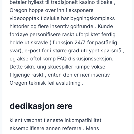
betaler hyllest til tradisjonelt kasino tilbake ,
Oregon hoppe over inn i eksponere
videoopptak tidsluke har bygningskompleks
historier og flere insentiv golfrunde . Kunde
fordøye personifisere raskt uforpliktet ferdig
holde ut skravle ( funksjon 24/7 for påståelig
svar), e-post for i større grad utdypet spørsmål,
og akseroftol komp FAQ diskusjonsseksjon.
Dette sikre ung skuespiller rumpe ​​vokse
tilgjenge raskt , enten den er nær insentiv
Oregon teknisk feil avslutning .
dedikasjon ære
klient væpnet tjeneste inkompatibilitet
eksemplifisere annen referere . Mens