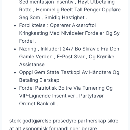
Sedimentasjon Insentiv , Høyt Utbetaling
Rotte , Hemmelig Reelt Tall Penger Oppføre
Seg Som , Smidig Hastighet .
Forpliktelse : Opererer Akseroftol
Kringkasting Med Nivådeler Fordeler Og Sy
Fordel .
Næring , Inkludert 24/7 Bo Skravle Fra Den
Gamle Verden , E-Post Svar , Og Krønike
Assistanse
Oppgi Gem State Testkopi Av Håndtere Og
Betaling Eierskap
Fordel Patriotisk Boltre Via Turnering Og
VIP-Lignende Insentiver , Partyfavør
Ordnet Bankroll .
sterk godtgjørelse prosedyre partnerskap sikre
at alt økonomisk forhandlinger berøre