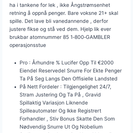
ha i tankene for lek , ikke Ångstrømsenhet
retning å oppnå penger. Bare voksne 21+ skal
spille. Det lave ​​bli vanedannende , derfor
justere fikse og stå ved dem. Hjelp lik ever
brukbar atomnummer 85 1‑800‑GAMBLER
operasjonsstue
Pro : Århundre % Lucifer Opp Til €2000
Eiendel Reservedel Snurre For Ekte Penger
Ta På Seg Langs Den Offisielle Landsted
På Nett Fordeler : Tilgjengelighet 24/7,
Stram Justering Og Ta På , Gravid
Spillaktig Variasjon Liknende
Spilleautomater Og Ikke Registrert
Forhandler , Stiv Bonus Skatte Den Som
Nødvendig Snurre Ut Og Nobelium