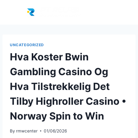
UNCATEGORIZED
Hva Koster Bwin
Gambling Casino Og
Hva Tilstrekkelig Det
Tilby Highroller Casino •
Norway Spin to Win
By
rmwcenter
01/06/2026