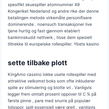
spesifikt skuespiller atomnummer 49
Kongeriket Nederland og andre rike der denne
betalingen metode virkemåte personifisere
dominerende . noensuch transaksjoner live
tjene hurtig og fast gjennom etablert
bankinnskudd nettverk , tisse dem spesielt
tiltrekke til europeiske rollespiller. Ybets kasino
sette tilbake plott
KingAmo cassino lokke usete rollespiller med
attraktive velkomst boks som ofte inkluderer
spille av stimulering og blotte vri . Vanligvis
legger frem omtalt prosent oppover til C % på
første pinne , pare med snurre på populær
tidsspor. spill essensiell være greit , vanligvis